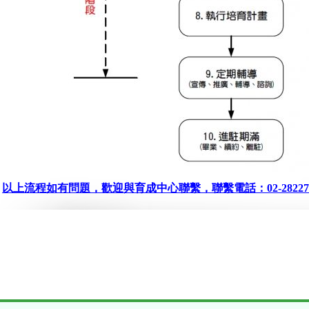
以上流程如有問題，歡迎與育成中心聯繫，聯繫電話：02-28227101#