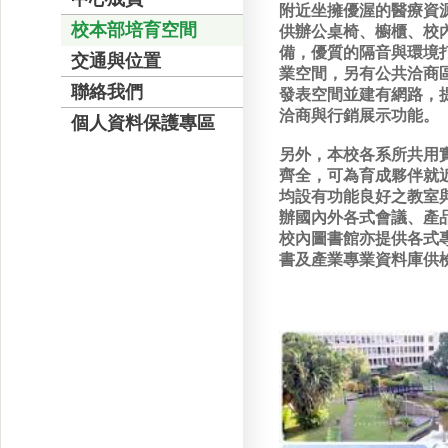
附近坐擁優渥的醫療資
校本部培育空間
供辦公桌椅、櫥櫃、校
備，優質的隔音與環境
交通與位置
業空間，另有公共洽商
聯絡我們
發表空間並建有網路，
洽商與行銷展示功能。
個人資料保護專區
另外，本校各系所共用
齊全，可為育成夥伴就
均設有功能良好之教室
辦國內外各式會議、產
校內圖書館亦提供各式
書及產業專業資料庫供