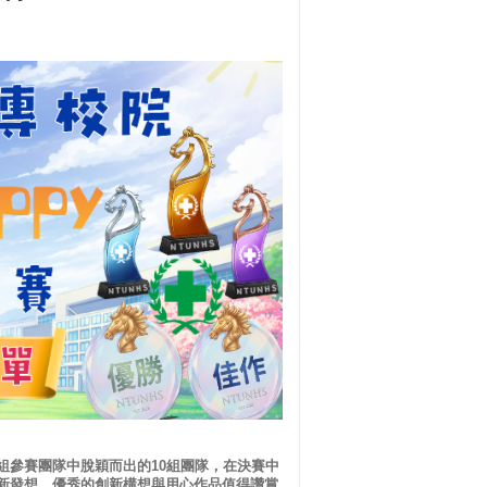
經從90組參賽團隊中脫穎而出的10組團隊，在決賽中
新發想，優秀的創新構想與用心作品值得讚賞。