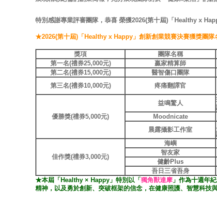
特別感謝專業評審團隊，恭喜 榮獲2026(第十屆)「Healthy x H
★2026(第十屆)「Healthy x Happy」創新創業競賽決賽獲獎
獎項
團隊名稱
第一名(禮券25,000元)
贏家精算師
第二名(禮券15,000元)
醫智傷口團隊
第三名(禮券10,000元)
疼痛翻譯官
益鳴驚人
優勝獎(禮券5,000元)
Moodnicate
晨露攝影工作室
海嶼
智友家
佳作獎(禮券3,000元)
健齡Plus
吾日三省吾身
★本屆「Healthy × Happy」特別以「
獨角獸達摩
」作為十週年紀
精神，以及勇於創新、突破框架的信念，在健康照護、智慧科技