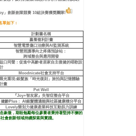
appy」創新創業競賽 10組決賽獲獎團隊!
團隊名單如下︰
計劃書名稱
贏養複利計畫
智慧電漿傷口治療與AI監測
系統
智慧照護導向之疼痛預診站：
跨域整合與應用開發
益口同聲：
促進中高齡者居家自主復健的唱歌設
計
Moodnicate社會支持平台
晨光重現:
銀髮族「時光復刻」旅拍
與記憶體驗
計畫
Pet Well
『Joy+智友家』失智症整合平台
健齡Plus : AI銀髮體適能與社區健康積分平台
Lovely樂划力健康產業科技互動肌力訓練
念象徵，期盼勉勵每位參賽者秉持著堅持不懈的
與社會創新領域持續探索與實踐。