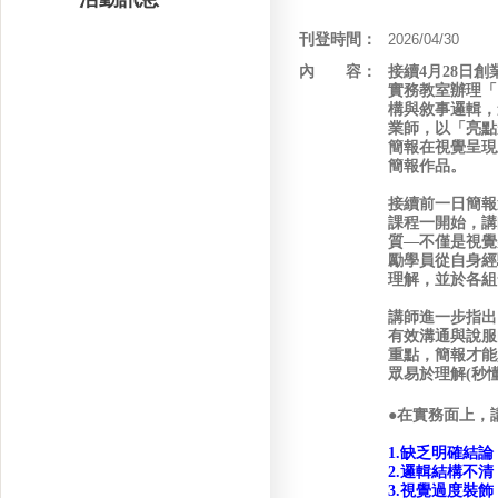
刊登時間：
2026/04/30
內 容：
接續4月28日創
實務教室辦理「
構與敘事邏輯，
業師，以「亮點
簡報在視覺呈現
簡報作品。
接續前一日簡報
課程一開始，講
質—不僅是視覺
勵學員從自身經
理解，並於各組
講師進一步指出
有效溝通與說服
重點，簡報才能
眾易於理解(秒
●在實務面上，
1.
缺乏明確結論
2.
邏輯結構不清
3.
視覺過度裝飾