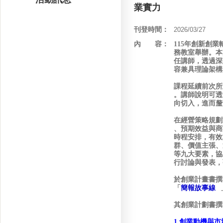
業實力
刊登時間：
2026/03/27
內 容：
115年創新創
務教室舉辦。本
任講師，透過深
容兼具理論架構
課程延續前次所
。講師說明可透
向切入，進而釐
在
經營策略規劃
、預期效益與商
時程安排，有效
群、價值主張、
等九大要素，協
行討論與發表，
於創業計畫書撰
「
簡報故事線
其創業計劃書撰
1.創業動機與