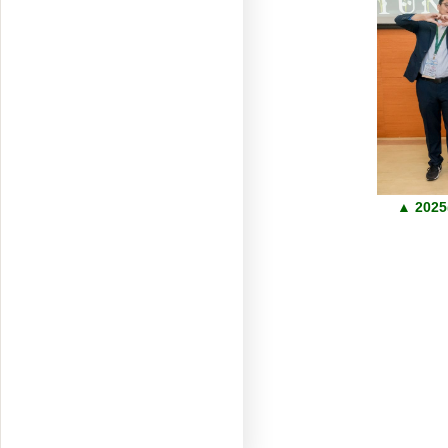
▲
202