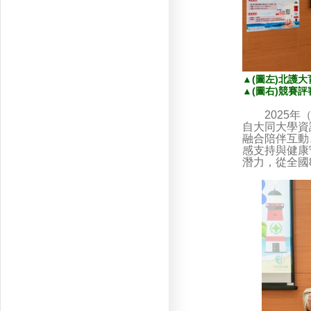
▲
(圖左)北護
▲
(圖右)競賽
2025年（第
自大同大學資
融合陪伴互動
感支持與健康
潛力，從全國