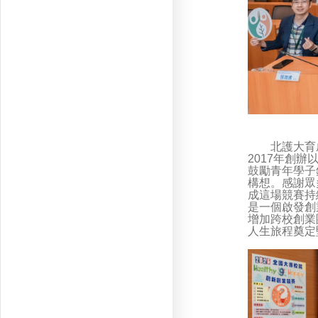
北護大育成中心
2017年創
鼓勵青年學子
構想。感謝眾
成這場競賽持
是一個啟發創
增加跨校創業
人生旅程奠定