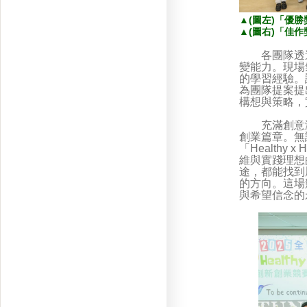
▲
(圖左)「優
▲
(
圖右)「佳
各團隊透過
變能力。現場
的學習經驗。
為團隊提案提
構想與策略，
充滿創意激
創業篇章。無
「Health
維與實踐理想
途，都能找到
的方向。這場
與希望信念的