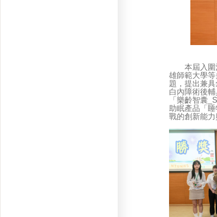
本屆入圍決
雄師範大學等
題，提出兼具
白內障術後輔
「樂齡智囊_Sel
助眠產品「睡
戰的創新能力