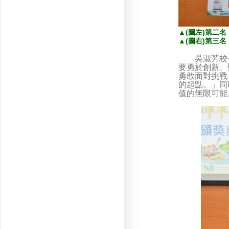
▲
(圖左)第
▲
(圖右)第三名
吳淑芳校長
要勇於創新、
勇敢面對挑戰
的起點。」同
值的無限可能